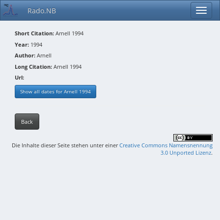
Rado.NB
Short Citation:
Arnell 1994
Year:
1994
Author:
Arnell
Long Citation:
Arnell 1994
Url:
Show all dates for Arnell 1994
Back
Die Inhalte dieser Seite stehen unter einer
Creative Commons Namensnennung
3.0 Unported Lizenz
.