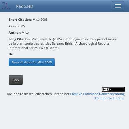
Rado.NB
Short Citation:
Micó 2005
Year:
2005
Author:
Micó
Long Citation:
Micó Pérez, R. (2005), Cronología absoluta y periodización
de la prehistoria des las Islas Baleares British Archaeological Reports
International Series 1373 (Oxford).
Url:
Show all dates for Micó 2005
Back
Die Inhalte dieser Seite stehen unter einer
Creative Commons Namensnennung
3.0 Unported Lizenz
.