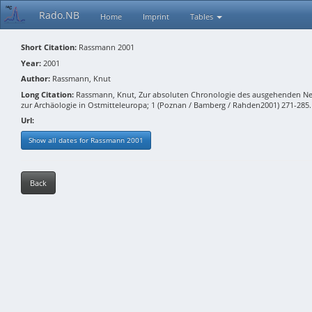
Rado.NB
Home
Imprint
Tables
Short Citation:
Rassmann 2001
Year:
2001
Author:
Rassmann, Knut
Long Citation:
Rassmann, Knut, Zur absoluten Chronologie des ausgehenden Neolit
zur Archäologie in Ostmitteleuropa; 1 (Poznan / Bamberg / Rahden2001) 271-285.
Url:
Show all dates for Rassmann 2001
Back