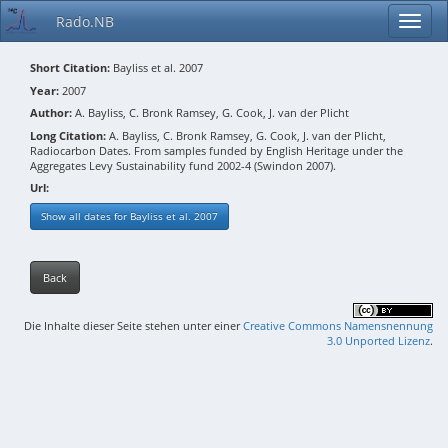
Rado.NB
Short Citation:
Bayliss et al. 2007
Year:
2007
Author:
A. Bayliss, C. Bronk Ramsey, G. Cook, J. van der Plicht
Long Citation:
A. Bayliss, C. Bronk Ramsey, G. Cook, J. van der Plicht,
Radiocarbon Dates. From samples funded by English Heritage under the
Aggregates Levy Sustainability fund 2002-4 (Swindon 2007).
Url:
Show all dates for Bayliss et al. 2007
Back
Die Inhalte dieser Seite stehen unter einer
Creative Commons Namensnennung
3.0 Unported Lizenz
.