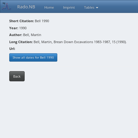
Rado.NB
Home
Imprint
Tables
Short Citation:
Bell 1990
Year:
1990
Author:
Bell, Martin
Long Citation:
Bell, Martin, Brean Down Excavations 1983-1987, 15 (1990).
Url:
Show all dates for Bell 1990
Back