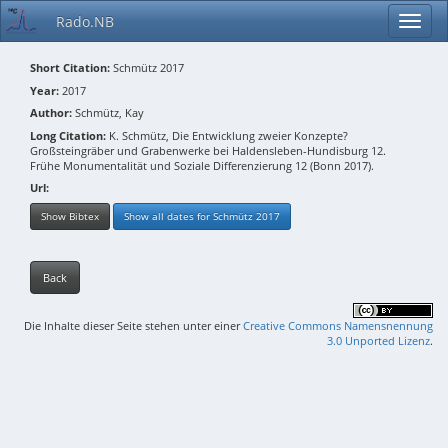
Rado.NB
Short Citation:
Schmütz 2017
Year:
2017
Author:
Schmütz, Kay
Long Citation:
K. Schmütz, Die Entwicklung zweier Konzepte?
Großsteingräber und Grabenwerke bei Haldensleben-Hundisburg 12.
Frühe Monumentalität und Soziale Differenzierung 12 (Bonn 2017).
Url:
Show Bibtex
Show all dates for Schmütz 2017
Back
Die Inhalte dieser Seite stehen unter einer
Creative Commons Namensnennung
3.0 Unported Lizenz
.