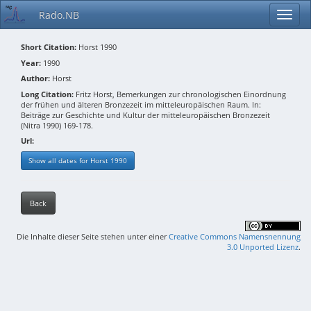
Rado.NB
Short Citation:
Horst 1990
Year:
1990
Author:
Horst
Long Citation:
Fritz Horst, Bemerkungen zur chronologischen Einordnung
der frühen und älteren Bronzezeit im mitteleuropäischen Raum. In:
Beiträge zur Geschichte und Kultur der mitteleuropäischen Bronzezeit
(Nitra 1990) 169-178.
Url:
Show all dates for Horst 1990
Back
Die Inhalte dieser Seite stehen unter einer
Creative Commons Namensnennung
3.0 Unported Lizenz
.