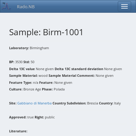
Rado.NB
Sample: Birm-1001
Laboratory:
Birmingham
BP:
3530
Std:
50
Delta 13C value
None given
Delta 13C standard deviation
None given
Sample Material:
wood
Sample Material Comment:
None given
Feature Type:
n/a
Feature:
None given
Culture:
Bronze Age
Phase:
Polada
Site:
Gabbiano di Manerba
Country Subdivision:
Brescia
Country:
Italy
Approved:
true
Right:
public
Literature: