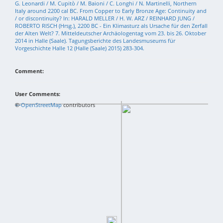
G. Leonardi / M. Cupitò / M. Baioni / C. Longhi / N. Martinelli, Northern
Italy around 2200 cal BC. From Copper to Early Bronze Age: Continuity and
/ or discontinuity? In: HARALD MELLER / H. W. ARZ / REINHARD JUNG /
ROBERTO RISCH (Hrsg.), 2200 BC - Ein Klimasturz als Ursache für den Zerfall
der Alten Welt? 7. Mitteldeutscher Archäologentag vom 23. bis 26. Oktober
2014 in Halle (Saale). Tagungsberichte des Landesmuseums für
Vorgeschichte Halle 12 (Halle (Saale) 2015) 283-304.
Comment:
User Comments:
+
©
−
OpenStreetMap
contributors