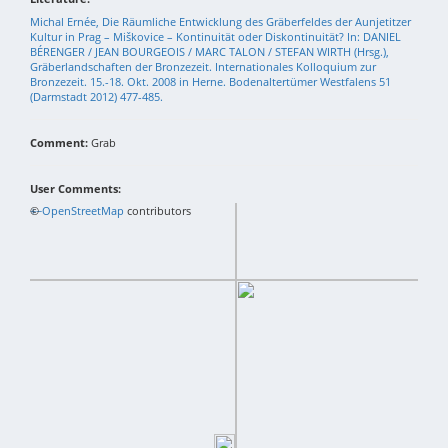
Michal Ernée, Die Räumliche Entwicklung des Gräberfeldes der Aunjetitzer
Kultur in Prag – Miškovice – Kontinuität oder Diskontinuität? In: DANIEL
BÉRENGER / JEAN BOURGEOIS / MARC TALON / STEFAN WIRTH (Hrsg.),
Gräberlandschaften der Bronzezeit. Internationales Kolloquium zur
Bronzezeit. 15.-18. Okt. 2008 in Herne. Bodenaltertümer Westfalens 51
(Darmstadt 2012) 477-485.
Comment:
Grab
User Comments:
+
©
−
OpenStreetMap
contributors