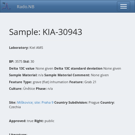
Rado.NB
Sample: KIA-30943
Laboratory:
Kiel AMS
BP:
3575
Std:
30
Delta 13C value
None given
Delta 13C standard deviation
None given
Sample Material:
n/a
Sample Material Comment:
None given
Feature Type:
grave (flat) inhumation
Feature:
Grab 21
Culture:
Únětice
Phase:
n/a
Site:
Miškovice; site: Praha 9
Country Subdivision:
Prague
Country:
Czechia
Approved:
true
Right:
public
Literature: