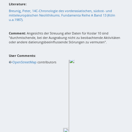
Literature:
Breunig, Peter, 14C-Chronologie des vorderasiatischen, südost- und
mitteleuropäischen Neolithikums. Fundamenta Reihe A Band 13 (Köln
u.a.1987).
Comment:
Angesichts der Streuung aller Daten für Koslar 10 sind
"durchmischende, bei der Ausgrabung nicht zu beobachtende Aktivitäten
oder andere datierungsbeeinflussende Störungen zu vermuten".
User Comments:
+
©
−
OpenStreetMap
contributors