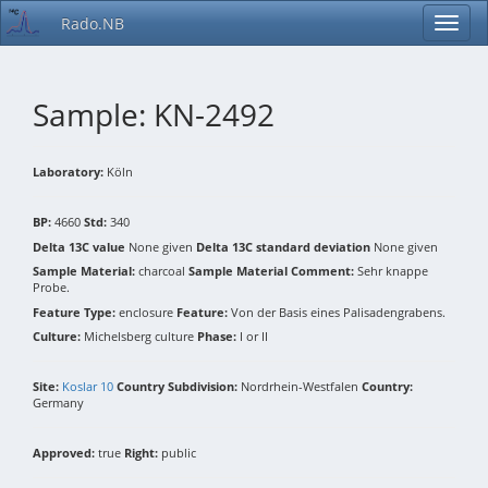
Rado.NB
Sample: KN-2492
Laboratory:
Köln
BP:
4660
Std:
340
Delta 13C value
None given
Delta 13C standard deviation
None given
Sample Material:
charcoal
Sample Material Comment:
Sehr knappe
Probe.
Feature Type:
enclosure
Feature:
Von der Basis eines Palisadengrabens.
Culture:
Michelsberg culture
Phase:
I or II
Site:
Koslar 10
Country Subdivision:
Nordrhein-Westfalen
Country:
Germany
Approved:
true
Right:
public