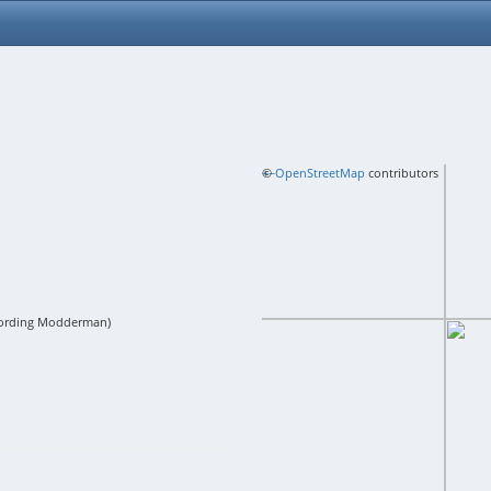
+
©
−
OpenStreetMap
contributors
cording Modderman)