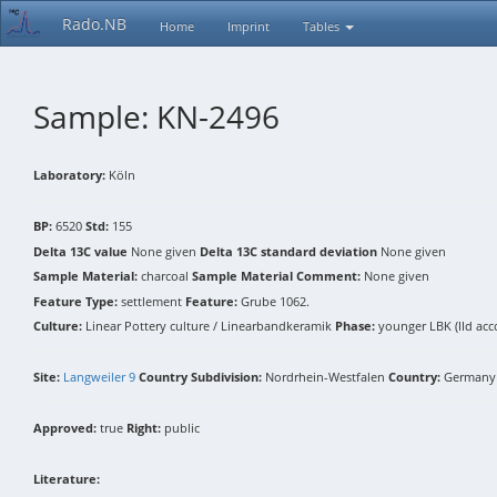
Rado.NB
Home
Imprint
Tables
Sample: KN-2496
Laboratory:
Köln
BP:
6520
Std:
155
Delta 13C value
None given
Delta 13C standard deviation
None given
Sample Material:
charcoal
Sample Material Comment:
None given
Feature Type:
settlement
Feature:
Grube 1062.
Culture:
Linear Pottery culture / Linearbandkeramik
Phase:
younger LBK (IId ac
Site:
Langweiler 9
Country Subdivision:
Nordrhein-Westfalen
Country:
Germany
Approved:
true
Right:
public
Literature: