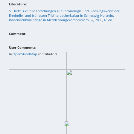
Literature:
S. Hartz, Aktuelle Forschungen zur Chronologie und Siedlungsweise der
Ertebølle- und frühesten Trichterbecherkultur in Schleswig-Holstein.
Bodendenkmalpflege in Mecklenburg-Vorpommern 52, 2005, 61-81.
Comment:
User Comments:
+
©
−
OpenStreetMap
contributors