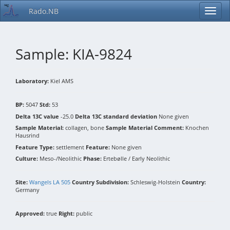
Rado.NB
Sample: KIA-9824
Laboratory:
Kiel AMS
BP:
5047
Std:
53
Delta 13C value
-25.0
Delta 13C standard deviation
None given
Sample Material:
collagen, bone
Sample Material Comment:
Knochen
Hausrind
Feature Type:
settlement
Feature:
None given
Culture:
Meso-/Neolithic
Phase:
Ertebølle / Early Neolithic
Site:
Wangels LA 505
Country Subdivision:
Schleswig-Holstein
Country:
Germany
Approved:
true
Right:
public