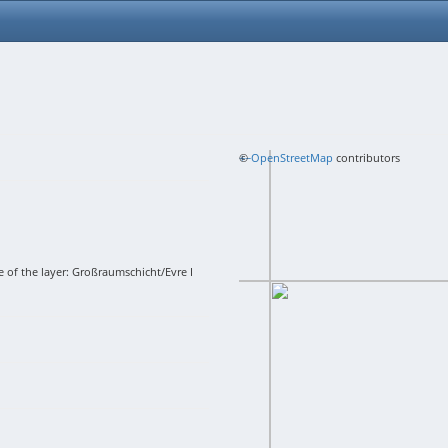
+
©
−
OpenStreetMap
contributors
 of the layer: Großraumschicht/Evre I