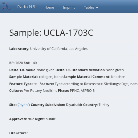
Rado.NB
Home
Imprint
Tables
Sample: UCLA-1703C
Laboratory:
University of California, Los Angeles
BP:
7620
Std:
140
Delta 13C value
None given
Delta 13C standard deviation
None given
Sample Material:
collagen, bone
Sample Material Comment:
Knochen
Feature Type:
tell
Feature:
Type according to Rosenstock: Siedlungshügel; name
Culture:
Pre-Pottery Neolithic
Phase:
PPNC, ASPRO 3
Site:
Çayönü
Country Subdivision:
Diyarbakir
Country:
Turkey
Approved:
true
Right:
public
Literature: