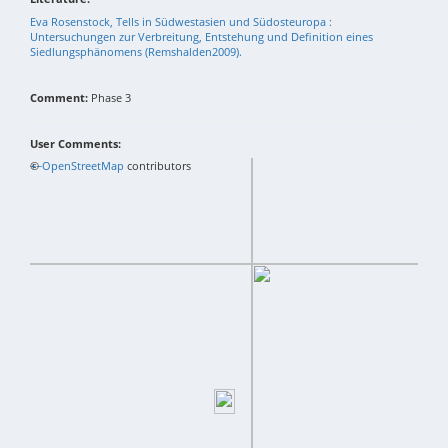
Eva Rosenstock, Tells in Südwestasien und Südosteuropa :
Untersuchungen zur Verbreitung, Entstehung und Definition eines
Siedlungsphänomens (Remshalden2009).
Comment:
Phase 3
User Comments:
+
©
−
OpenStreetMap
contributors