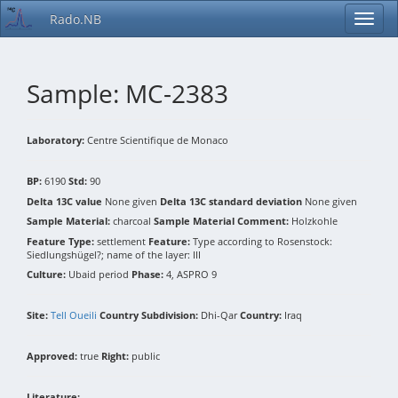
Rado.NB
Sample: MC-2383
Laboratory:
Centre Scientifique de Monaco
BP:
6190
Std:
90
Delta 13C value
None given
Delta 13C standard deviation
None given
Sample Material:
charcoal
Sample Material Comment:
Holzkohle
Feature Type:
settlement
Feature:
Type according to Rosenstock:
Siedlungshügel?; name of the layer: III
Culture:
Ubaid period
Phase:
4, ASPRO 9
Site:
Tell Oueili
Country Subdivision:
Dhi-Qar
Country:
Iraq
Approved:
true
Right:
public
Literature: