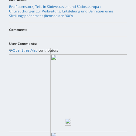
Eva Rosenstock, Tells in Südwestasien und Südosteuropa :
Untersuchungen zur Verbreitung, Entstehung und Definition eines
Siedlungsphänomens (Remshalden2009).
Comment:
User Comments:
+
©
−
OpenStreetMap
contributors