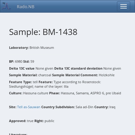
Rado.NB
Sample: BM-1438
Laboratory:
British Museum
BP:
6980
Std:
59
Delta 13C value
None given
Delta 13C standard deviation
None given
Sample Material:
charcoal
Sample Material Comment:
Holzkohle
Feature Type:
tell
Feature:
Type according to Rosenstock:
Siedlungshügel; name of the layer: IIIa
Culture:
Hassuna culture
Phase:
Hassuna, Samarra, ASPRO 6, pre Ubaid
Site:
Tell as-Sauwan
Country Subdivision:
Sala ad-Din
Country:
Iraq
Approved:
true
Right:
public
Literature: