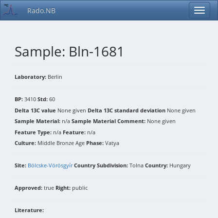
Rado.NB
Sample: Bln-1681
Laboratory:
Berlin
BP:
3410
Std:
60
Delta 13C value
None given
Delta 13C standard deviation
None given
Sample Material:
n/a
Sample Material Comment:
None given
Feature Type:
n/a
Feature:
n/a
Culture:
Middle Bronze Age
Phase:
Vatya
Site:
Bölcske-Vörösgyír
Country Subdivision:
Tolna
Country:
Hungary
Approved:
true
Right:
public
Literature: