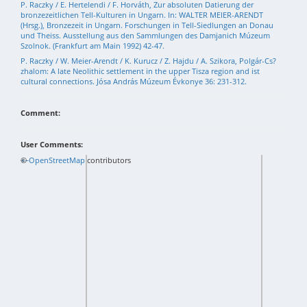
P. Raczky / E. Hertelendi / F. Horváth, Zur absoluten Datierung der
bronzezeitlichen Tell-Kulturen in Ungarn. In: WALTER MEIER-ARENDT
(Hrsg.), Bronzezeit in Ungarn. Forschungen in Tell-Siedlungen an Donau
und Theiss. Ausstellung aus den Sammlungen des Damjanich Múzeum
Szolnok. (Frankfurt am Main 1992) 42-47.
P. Raczky / W. Meier-Arendt / K. Kurucz / Z. Hajdu / A. Szikora, Polgár-Cs?
zhalom: A late Neolithic settlement in the upper Tisza region and ist
cultural connections. Jósa András Múzeum Évkonye 36: 231-312.
Comment:
User Comments:
+
©
−
OpenStreetMap
contributors