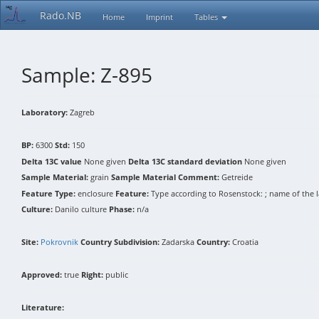
Rado.NB
Home
Imprint
Tables
Sample: Z-895
Laboratory:
Zagreb
BP:
6300
Std:
150
Delta 13C value
None given
Delta 13C standard deviation
None given
Sample Material:
grain
Sample Material Comment:
Getreide
Feature Type:
enclosure
Feature:
Type according to Rosenstock: ; name of the l
Culture:
Danilo culture
Phase:
n/a
Site:
Pokrovnik
Country Subdivision:
Zadarska
Country:
Croatia
Approved:
true
Right:
public
Literature: