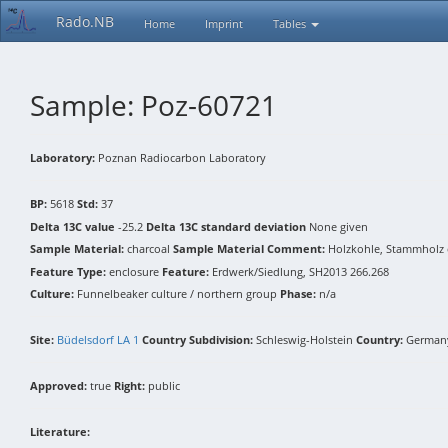
Rado.NB
Home
Imprint
Tables
Sample: Poz-60721
Laboratory:
Poznan Radiocarbon Laboratory
BP:
5618
Std:
37
Delta 13C value
-25.2
Delta 13C standard deviation
None given
Sample Material:
charcoal
Sample Material Comment:
Holzkohle, Stammholz c
Feature Type:
enclosure
Feature:
Erdwerk/Siedlung, SH2013 266.268
Culture:
Funnelbeaker culture / northern group
Phase:
n/a
Site:
Büdelsdorf LA 1
Country Subdivision:
Schleswig-Holstein
Country:
German
Approved:
true
Right:
public
Literature: