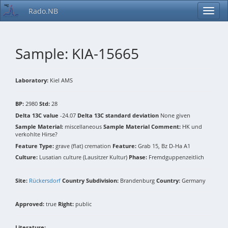
Rado.NB
Sample: KIA-15665
Laboratory:
Kiel AMS
BP:
2980
Std:
28
Delta 13C value
-24.07
Delta 13C standard deviation
None given
Sample Material:
miscellaneous
Sample Material Comment:
HK und
verkohlte Hirse?
Feature Type:
grave (flat) cremation
Feature:
Grab 15, Bz D-Ha A1
Culture:
Lusatian culture (Lausitzer Kultur)
Phase:
Fremdguppenzeitlich
Site:
Rückersdorf
Country Subdivision:
Brandenburg
Country:
Germany
Approved:
true
Right:
public
Literature: