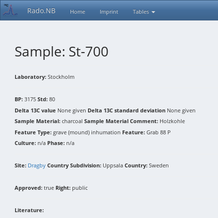
Rado.NB
Home
Imprint
Tables
Sample: St-700
Laboratory:
Stockholm
BP:
3175
Std:
80
Delta 13C value
None given
Delta 13C standard deviation
None given
Sample Material:
charcoal
Sample Material Comment:
Holzkohle
Feature Type:
grave (mound) inhumation
Feature:
Grab 88 P
Culture:
n/a
Phase:
n/a
Site:
Dragby
Country Subdivision:
Uppsala
Country:
Sweden
Approved:
true
Right:
public
Literature: