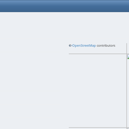
+
©
−
OpenStreetMap
contributors