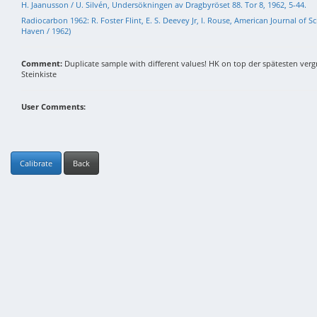
H. Jaanusson / U. Silvén, Undersökningen av Dragbyröset 88. Tor 8, 1962, 5-44.
Radiocarbon 1962: R. Foster Flint, E. S. Deevey Jr, I. Rouse, American Journal of
Haven / 1962)
Comment:
Duplicate sample with different values! HK on top der spätesten ver
Steinkiste
User Comments:
Calibrate
Back