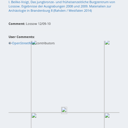
I. Beilke-Voigt, Das jungbronze- und früheisenzeitliche Burgzentrum von
Lossow. Ergebnisse der Ausgrabungen 2008 und 2009. Materialien zur
Archäologie in Brandenburg 8 (Rahden / Westfalen 2014)
Comment:
Lossow 12/09-10
User Comments:
+
©
−
OpenStreetMap
contributors