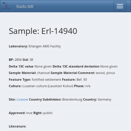
Rado.NB
Sample: Erl-14940
Laboratory:
Erlangen AMS Facility
BP:
2856
Std:
38
Delta 13C value
None given
Delta 13C standard deviation
None given
Sample Material:
charcoal
Sample Material Comment:
wood, pinus
Feature Type:
fortified settlement
Feature:
Bef. 93
Culture:
Lusatian culture (Lausitzer Kultur)
Phase:
n/a
Site:
Lossow
Country Subdivision:
Brandenburg
Country:
Germany
Approved:
true
Right:
public
Literature: