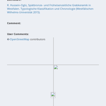
R. Hussein-Oglü, Spätbronze- und Früheisenzeitliche Grabkeramik in
Westfalen. Typologische Klassifikation und Chronologie (Westfälischen
Wilhelms-Universität 2015).
Comment:
User Comments:
+
©
−
OpenStreetMap
contributors