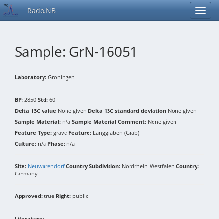
Rado.NB
Sample: GrN-16051
Laboratory:
Groningen
BP:
2850
Std:
60
Delta 13C value
None given
Delta 13C standard deviation
None given
Sample Material:
n/a
Sample Material Comment:
None given
Feature Type:
grave
Feature:
Langgraben (Grab)
Culture:
n/a
Phase:
n/a
Site:
Neuwarendorf
Country Subdivision:
Nordrhein-Westfalen
Country:
Germany
Approved:
true
Right:
public
Literature: