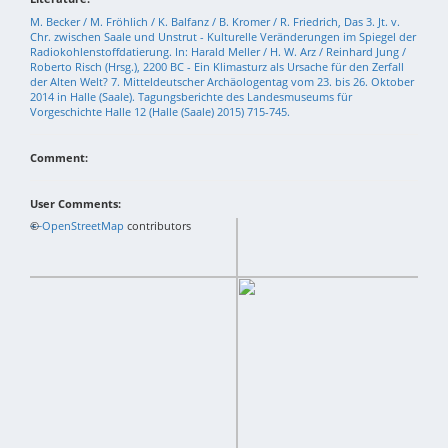
M. Becker / M. Fröhlich / K. Balfanz / B. Kromer / R. Friedrich, Das 3. Jt. v.
Chr. zwischen Saale und Unstrut - Kulturelle Veränderungen im Spiegel der
Radiokohlenstoffdatierung. In: Harald Meller / H. W. Arz / Reinhard Jung /
Roberto Risch (Hrsg.), 2200 BC - Ein Klimasturz als Ursache für den Zerfall
der Alten Welt? 7. Mitteldeutscher Archäologentag vom 23. bis 26. Oktober
2014 in Halle (Saale). Tagungsberichte des Landesmuseums für
Vorgeschichte Halle 12 (Halle (Saale) 2015) 715-745.
Comment:
User Comments:
+
©
−
OpenStreetMap
contributors