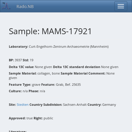
Rado.NB
Sample: MAMS-17921
Laboratory:
Curt-Engelhorn-Zentrum Archaeometrie (Mannheim)
BP:
3937
Std:
19
Delta 13C value
None given
Delta 13C standard deviation
None given
Sample Material:
collagen, bone
Sample Material Comment:
None
given
Feature Type:
grave
Feature:
Grab, Bef. 25635
Culture:
n/a
Phase:
n/a
Site:
Stedten
Country Subdivision:
Sachsen-Anhalt
Country:
Germany
Approved:
true
Right:
public
Literature: