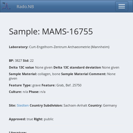
Rado.NB
Sample: MAMS-16755
Laboratory:
Curt-Engelhorn-Zentrum Archaeometrie (Mannheim)
BP:
3827
Std:
22
Delta 13C value
None given
Delta 13C standard deviation
None given
Sample Material:
collagen, bone
Sample Material Comment:
None
given
Feature Type:
grave
Feature:
Grab, Bef. 25750
Culture:
n/a
Phase:
n/a
Site:
Stedten
Country Subdivision:
Sachsen-Anhalt
Country:
Germany
Approved:
true
Right:
public
Literature: