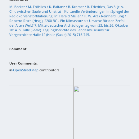
M. Becker / M. Fröhlich / K. Balfanz / B. Kromer / R. Friedrich, Das 3. Jt. v.
Chr. zwischen Saale und Unstrut - Kulturelle Veränderungen im Spiegel der
Radiokohlenstoffdatierung. In: Harald Meller / H. W. Arz / Reinhard Jung /
Roberto Risch (Hrsg.), 2200 BC - Ein Klimasturz als Ursache für den Zerfall
der Alten Welt? 7. Mitteldeutscher Archäologentag vom 23. bis 26. Oktober
2014 in Halle (Saale). Tagungsberichte des Landesmuseums für
Vorgeschichte Halle 12 (Halle (Saale) 2015) 715-745.
Comment:
User Comments:
+
©
−
OpenStreetMap
contributors