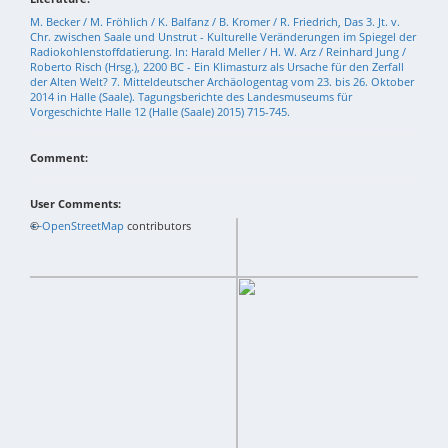
M. Becker / M. Fröhlich / K. Balfanz / B. Kromer / R. Friedrich, Das 3. Jt. v.
Chr. zwischen Saale und Unstrut - Kulturelle Veränderungen im Spiegel der
Radiokohlenstoffdatierung. In: Harald Meller / H. W. Arz / Reinhard Jung /
Roberto Risch (Hrsg.), 2200 BC - Ein Klimasturz als Ursache für den Zerfall
der Alten Welt? 7. Mitteldeutscher Archäologentag vom 23. bis 26. Oktober
2014 in Halle (Saale). Tagungsberichte des Landesmuseums für
Vorgeschichte Halle 12 (Halle (Saale) 2015) 715-745.
Comment:
User Comments:
+
©
−
OpenStreetMap
contributors