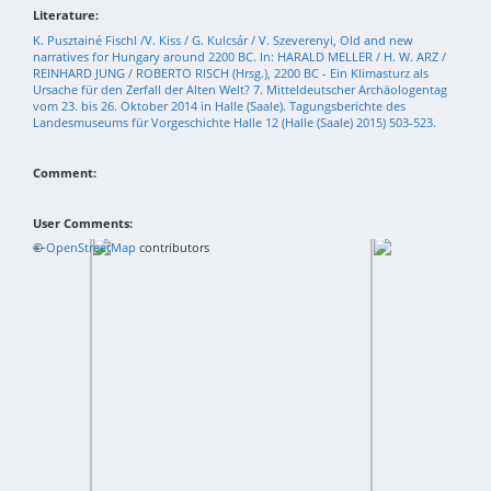
Literature:
K. Pusztainé Fischl /V. Kiss / G. Kulcsár / V. Szeverenyi, Old and new
narratives for Hungary around 2200 BC. In: HARALD MELLER / H. W. ARZ /
REINHARD JUNG / ROBERTO RISCH (Hrsg.), 2200 BC - Ein Klimasturz als
Ursache für den Zerfall der Alten Welt? 7. Mitteldeutscher Archäologentag
vom 23. bis 26. Oktober 2014 in Halle (Saale). Tagungsberichte des
Landesmuseums für Vorgeschichte Halle 12 (Halle (Saale) 2015) 503-523.
Comment:
User Comments:
+
©
−
OpenStreetMap
contributors