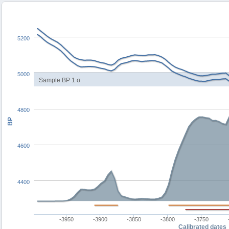
5200
5000
Sample BP 1 σ
4800
BP
4600
4400
-3950
-3900
-3850
-3800
-3750
Calibrated dates