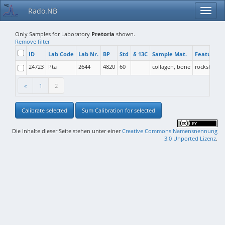
Rado.NB
Only Samples for Laboratory
Pretoria
shown.
Remove filter
ID
Lab Code
Lab Nr.
BP
Std
δ 13C
Sample Mat.
Feature T
24723
Pta
2644
4820
60
collagen, bone
rockshelter
«
1
2
Calibrate selected
Sum Calibration for selected
Die Inhalte dieser Seite stehen unter einer
Creative Commons Namensnennung
3.0 Unported Lizenz
.