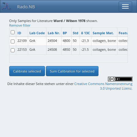
Rado.NB
Only Samples for Literature
Ward / Wilson 1978
shown.
Remove filter
ID
Lab Code
Lab Nr.
BP
Std
δ 13C
Sample Mat.
Feature T
22109
GrA
24504
4800
50
-21.3
collagen, bone
collective b
22153
GrA
24508
4850
50
-21.5
collagen, bone
collective b
Calibrate selected
Sum Calibration for selected
Die Inhalte dieser Seite stehen unter einer
Creative Commons Namensnennung
3.0 Unported Lizenz
.