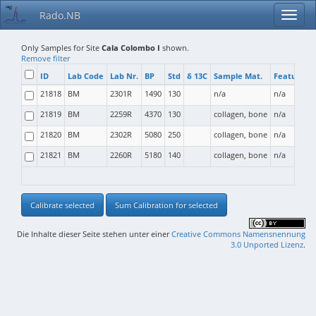
Rado.NB
Only Samples for Site
Cala Colombo I
shown.
Remove filter
ID
Lab Code
Lab Nr.
BP
Std
δ 13C
Sample Mat.
Feature T
21818
BM
2301R
1490
130
n/a
n/a
21819
BM
2259R
4370
130
collagen, bone
n/a
21820
BM
2302R
5080
250
collagen, bone
n/a
21821
BM
2260R
5180
140
collagen, bone
n/a
Calibrate selected
Sum Calibration for selected
Die Inhalte dieser Seite stehen unter einer
Creative Commons Namensnennung
3.0 Unported Lizenz
.