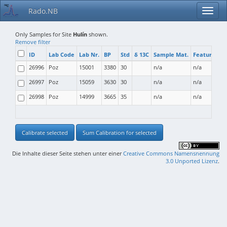
Rado.NB
Only Samples for Site
Hulín
shown.
Remove filter
ID
Lab Code
Lab Nr.
BP
Std
δ 13C
Sample Mat.
Feature Typ
26996
Poz
15001
3380
30
n/a
n/a
26997
Poz
15059
3630
30
n/a
n/a
26998
Poz
14999
3665
35
n/a
n/a
Calibrate selected
Sum Calibration for selected
Die Inhalte dieser Seite stehen unter einer
Creative Commons Namensnennung
3.0 Unported Lizenz
.