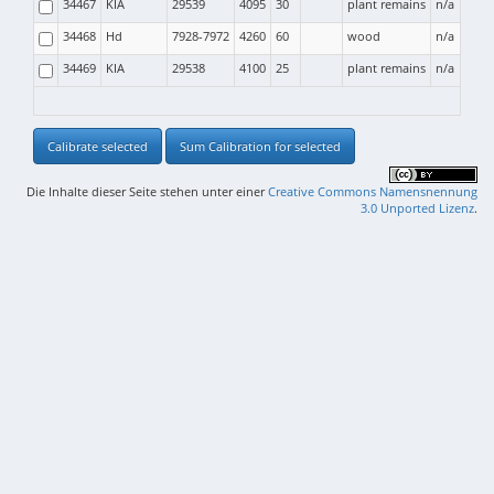
34467
KIA
29539
4095
30
plant remains
n/a
34468
Hd
7928-7972
4260
60
wood
n/a
34469
KIA
29538
4100
25
plant remains
n/a
Calibrate selected
Sum Calibration for selected
Die Inhalte dieser Seite stehen unter einer
Creative Commons Namensnennung
3.0 Unported Lizenz
.