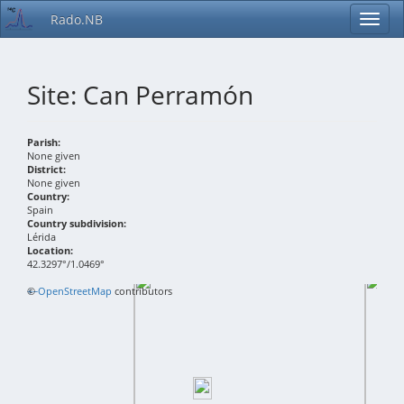
Rado.NB
Site: Can Perramón
Parish:
None given
District:
None given
Country:
Spain
Country subdivision:
Lérida
Location:
42.3297°/1.0469°
+
©
−
OpenStreetMap
contributors