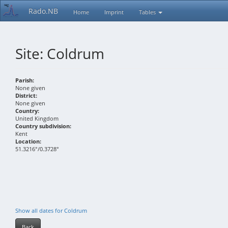
Rado.NB
Home
Imprint
Tables
Site: Coldrum
Parish:
None given
District:
None given
Country:
United Kingdom
Country subdivision:
Kent
Location:
51.3216°/0.3728°
Show all dates for Coldrum
Back