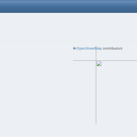
+
©
−
OpenStreetMap
contributors