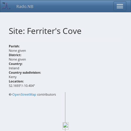
Rado.NB
Site: Ferriter's Cove
Parish:
None given
District:
None given
Country:
Ireland
Country subdivision:
Kerry
Location:
52.1693°/-10.404°
+
©
−
OpenStreetMap
contributors