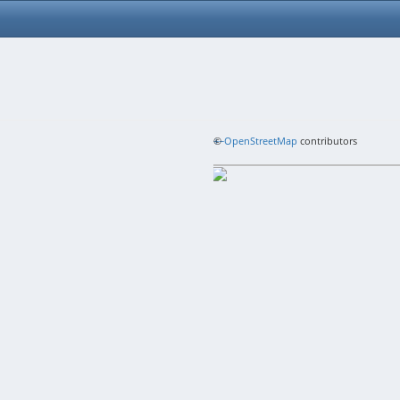
+
©
−
OpenStreetMap
contributors