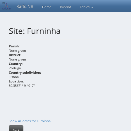
Rado.NB
Home
Imprint
Tables
Site: Furninha
Parish:
None given
District:
None given
Country:
Portugal
Country subdivision:
Lisboa
Location:
39.3567°/-9.4017°
Show all dates for Furninha
Back