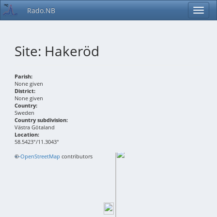
Rado.NB
Site: Hakeröd
Parish:
None given
District:
None given
Country:
Sweden
Country subdivision:
Västra Götaland
Location:
58.5423°/11.3043°
+
©
−
OpenStreetMap
contributors