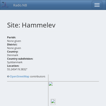
Rado.NB
Site: Hammelev
Parish:
None given
District:
None given
Country:
Denmark
Country subdivision:
Syddanmark
Location:
55.2454°/9.3832°
+
©
−
OpenStreetMap
contributors