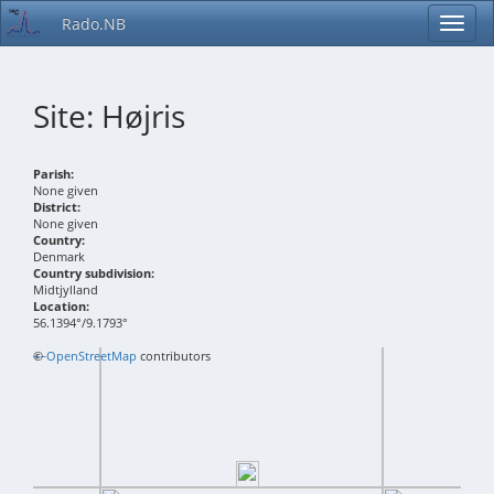
Rado.NB
Site: Højris
Parish:
None given
District:
None given
Country:
Denmark
Country subdivision:
Midtjylland
Location:
56.1394°/9.1793°
+
©
−
OpenStreetMap
contributors