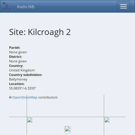
Rado.NB
Site: Kilcroagh 2
Parish:
None given
District:
None given
Country:
United Kingdom
Country subdivision:
Ballymoney
Location:
55.0833°/-6.3333°
+
©
−
OpenStreetMap
contributors