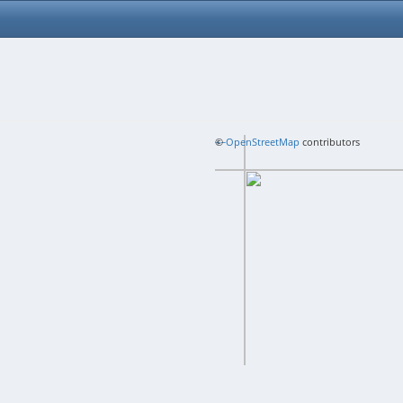
+
©
−
OpenStreetMap
contributors