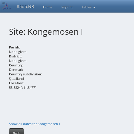
Rado.NB
Home
Imprint
Tables
Site: Kongemosen I
Parish:
None given
District:
None given
Country:
Denmark
Country subdivision:
Sjaælland
Location:
55.5824°/11.5477°
Show all dates for Kongemosen I
Back