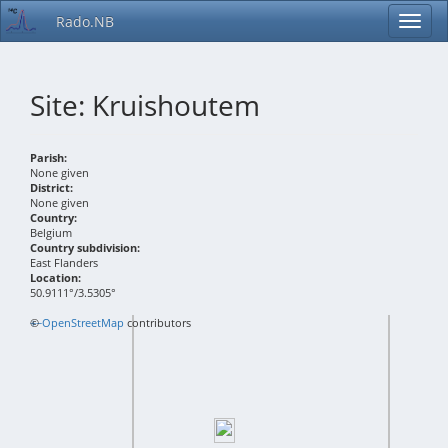
Rado.NB
Site: Kruishoutem
Parish:
None given
District:
None given
Country:
Belgium
Country subdivision:
East Flanders
Location:
50.9111°/3.5305°
+
©
−
OpenStreetMap
contributors