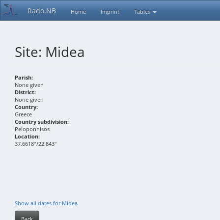
Rado.NB
Home
Imprint
Tables
Site: Midea
Parish:
None given
District:
None given
Country:
Greece
Country subdivision:
Peloponnisos
Location:
37.6618°/22.843°
Show all dates for Midea
Back