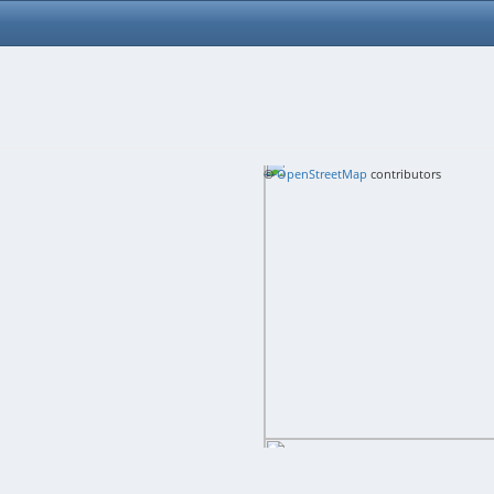
+
©
−
OpenStreetMap
contributors