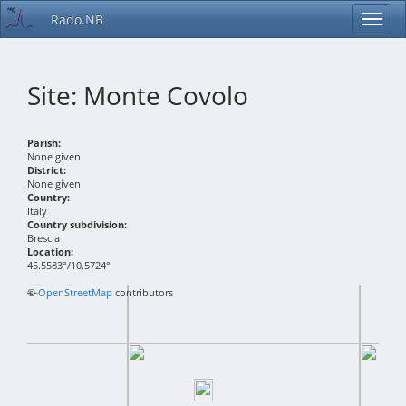
Rado.NB
Site: Monte Covolo
Parish:
None given
District:
None given
Country:
Italy
Country subdivision:
Brescia
Location:
45.5583°/10.5724°
+
©
−
OpenStreetMap
contributors