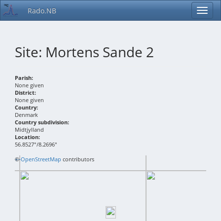
Rado.NB
Site: Mortens Sande 2
Parish:
None given
District:
None given
Country:
Denmark
Country subdivision:
Midtjylland
Location:
56.8527°/8.2696°
+
©
−
OpenStreetMap
contributors