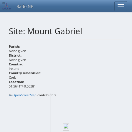
Rado.NB
Site: Mount Gabriel
Parish:
None given
District:
None given
Country:
Ireland
Country subdivision:
Cork
Location:
51.5641°/-9.5338°
+
©
−
OpenStreetMap
contributors