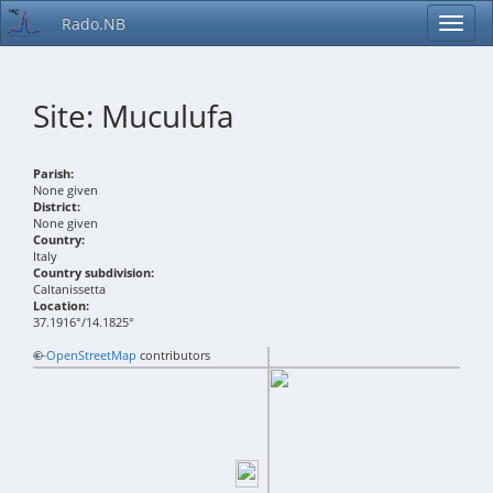
Rado.NB
Site: Muculufa
Parish:
None given
District:
None given
Country:
Italy
Country subdivision:
Caltanissetta
Location:
37.1916°/14.1825°
+
©
−
OpenStreetMap
contributors