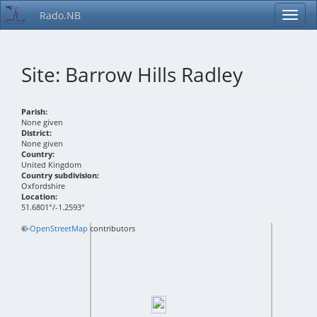
Rado.NB
Site: Barrow Hills Radley
Parish:
None given
District:
None given
Country:
United Kingdom
Country subdivision:
Oxfordshire
Location:
51.6801°/-1.2593°
+
©
−
OpenStreetMap
contributors