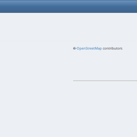
+
©
−
OpenStreetMap
contributors