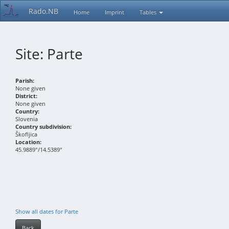
Rado.NB
Home
Imprint
Tables
Site: Parte
Parish:
None given
District:
None given
Country:
Slovenia
Country subdivision:
Škofljica
Location:
45.9889°/14.5389°
Show all dates for Parte
Back