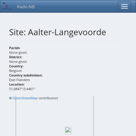
Rado.NB
Site: Aalter-Langevoorde
Parish:
None given
District:
None given
Country:
Belgium
Country subdivision:
East Flanders
Location:
51.0847°/3.4461°
+
©
−
OpenStreetMap
contributors